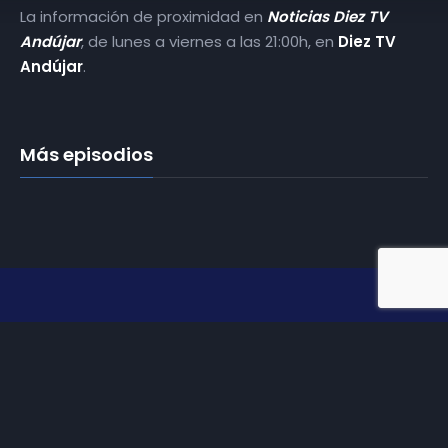
La información de proximidad en
Noticias Diez TV
Andújar
, de lunes a viernes a las 21:00h, en
Diez TV
Andújar
.
Más episodios
Somos
Diez TV
, la red de emisoras de televisión digital de
proximidad en la
provincia de Jaén
.
Tu televisión, la más cercana.