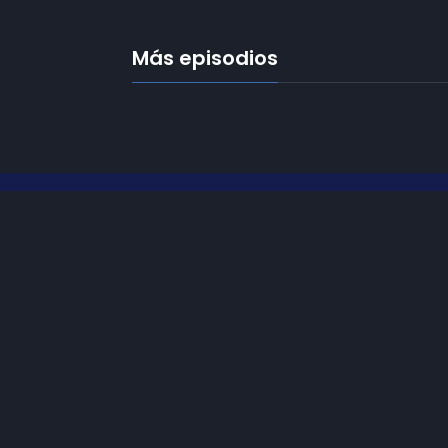
Más episodios
Frecuencias
Diez TV a la 
Somos
Diez TV
, la red de emisoras
de televisión digital de proximidad
Programació
en la
provincia de Jaén
.
Publicidad
Tu televisión, la más cercana.
Contacto