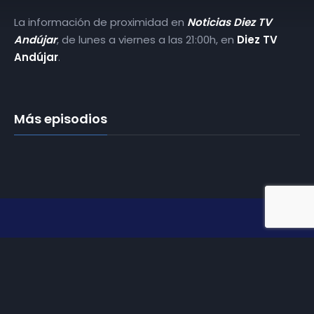
La información de proximidad en
Noticias Diez TV
Andújar
, de lunes a viernes a las 21:00h, en
Diez TV
Andújar
.
Más episodios
Somos
Diez TV
, la red de emisoras de televisión digital de
proximidad en la
provincia de Jaén
.