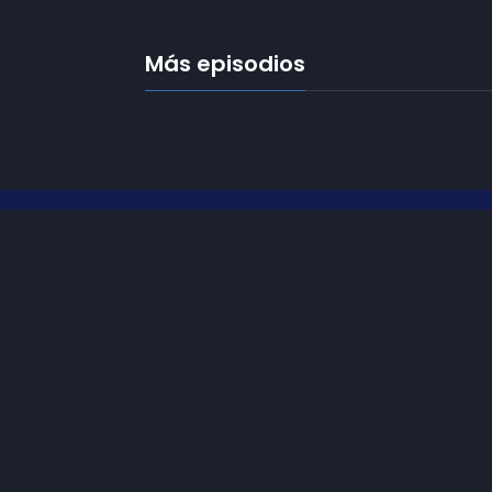
Más episodios
Frecuencias
Diez TV a la 
Somos
Diez TV
, la red de emisoras
Programació
de televisión digital de proximidad
en la
provincia de Jaén
.
Publicidad
Tu televisión, la más cercana.
Contacto