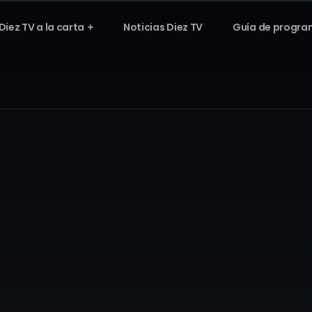
Diez TV a la carta
Noticias Diez TV
Guía de progra