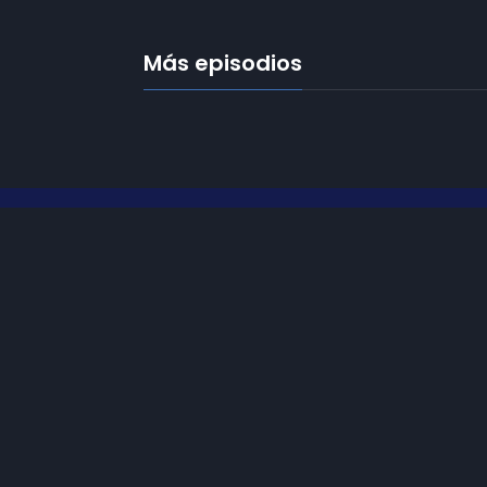
Más episodios
Frecuencias
Diez TV a la 
Somos
Diez TV
, la red de emisoras
de televisión digital de proximidad
Programació
en la
provincia de Jaén
.
Publicidad
Tu televisión, la más cercana.
Contacto