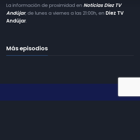
La información de proximidad en
Noticias Diez TV
Andújar
, de lunes a viernes a las 21:00h, en
Diez TV
Andújar
.
Más episodios
Somos
Diez TV
, la red de emisoras de televisión digital de
proximidad en la
provincia de Jaén
.
Tu televisión, la más cercana.