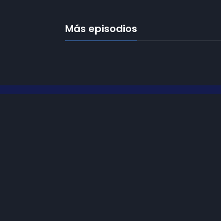
Más episodios
Frecuencias
Diez TV a la 
Somos
Diez TV
, la red de emisoras
de televisión digital de proximidad
Programació
en la
provincia de Jaén
.
Publicidad
Tu televisión, la más cercana.
Contacto