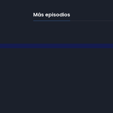
Más episodios
Frecuencias
Diez TV a la 
Somos
Diez TV
, la red de emisoras
de televisión digital de proximidad
Programació
en la
provincia de Jaén
.
Publicidad
Tu televisión, la más cercana.
Contacto