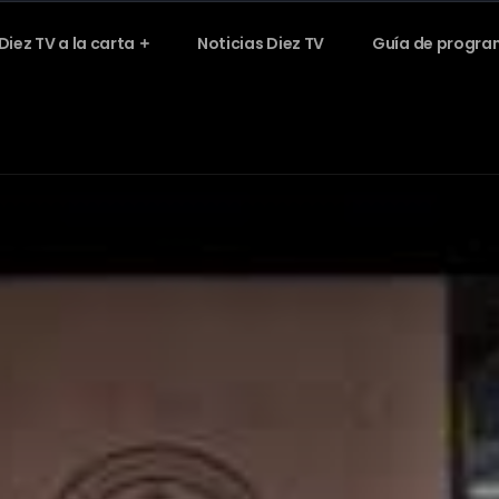
Diez TV a la carta
Noticias Diez TV
Guía de progra