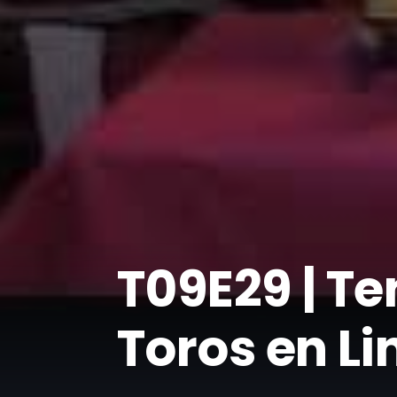
T09E29 | Te
Toros en Li