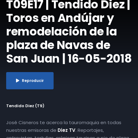
T09E17 | Tendido Diez |
Toros en Andújar y
remodelación de la
plaza de Navas de
San Juan | 16-05-2018
Reproducir
Tendido Diez (T9)
José Cisneros te acerca la tauromaquia en todas
nuestras emisoras de
Diez TV
. Reportajes,
entrevistas, tertulias, crónicas taurinas a pie de plaza