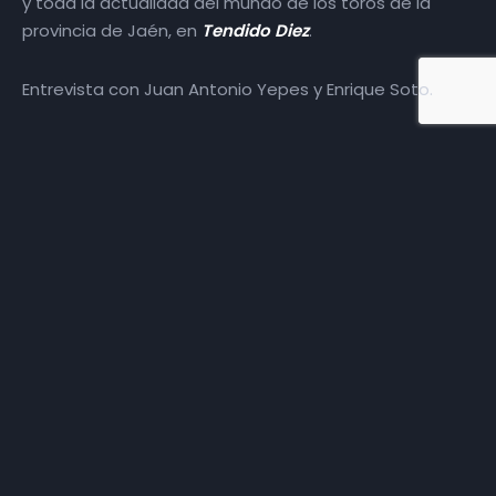
y toda la actualidad del mundo de los toros de la
provincia de Jaén, en
Tendido Diez
.
Entrevista con Juan Antonio Yepes y Enrique Soto.
Más episodios
Somos
Diez TV
, la red de emisoras de televisión digital de
proximidad en la
provincia de Jaén
.