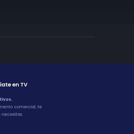
iate en TV
tivos.
mento comercial, te
 necesitas.