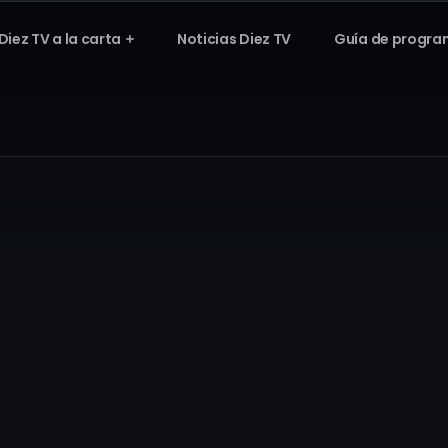
Diez TV a la carta
Noticias Diez TV
Guía de progra