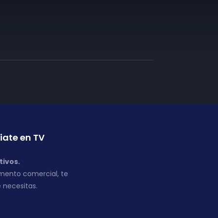
iate en TV
tivos.
mento comercial, te
 necesitas.