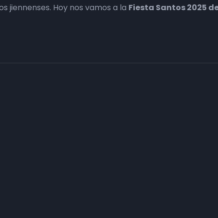
ipios jiennenses. Hoy nos vamos a la
​Fiesta Santos 2025 d
Haz tu negocio más visible. Anúnc
carta
Conecta con tus clientes y consigue obje
Consulte sin compromiso a nuestro departa
n
asesorarán con el plan de comunicación que
Infórmate