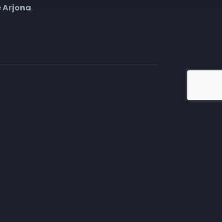
e Arjona
.
iate en TV
tivos.
mento comercial, te
 necesitas.