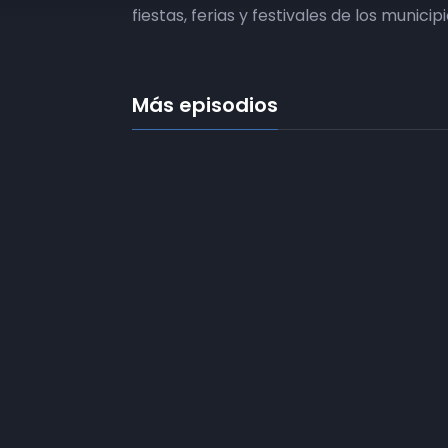
fiestas, ferias y festivales de los munic
Más episodios
Frecuencias
Diez TV a la 
Somos
Diez TV
, la red de emisoras
Programació
de televisión digital de proximidad
en la
provincia de Jaén
.
Publicidad
Tu televisión, la más cercana.