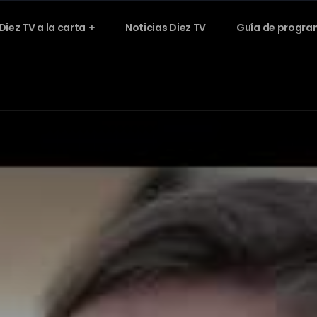
Diez TV a la carta
Noticias Diez TV
Guía de progra