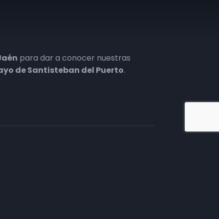
Jaén
para dar a conocer nuestras
yo de Santisteban del Puerto
.
iate en TV