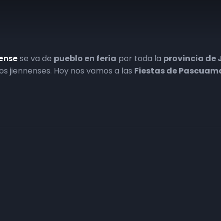
nense
se va de
pueblo en feria
por toda la
provincia de 
ipios jiennenses. Hoy nos vamos a las
Fiestas de Pascuama
Haz tu negocio más visible. Anúnc