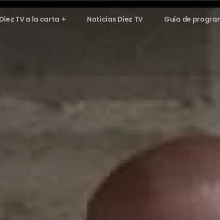
Diez TV a la carta
Noticias Diez TV
Guía de progra