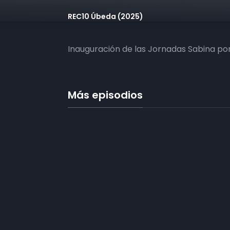
REC10 Úbeda (2025)
Inauguración de las Jornadas Sabina por
Más episodios
Frecuencias
Diez TV a la 
Somos
Diez TV
, la red de emisoras