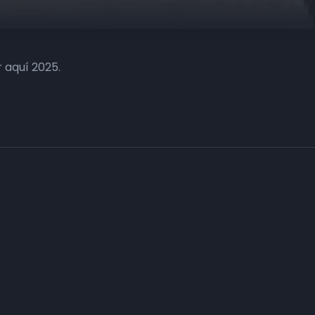
 aquí 2025.
Haz tu negocio más visible. Anúnc
carta
Conecta con tus clientes y consigue obje
Consulte sin compromiso a nuestro departa