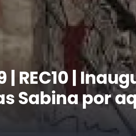
 | REC10 | Inaug
as Sabina por aq