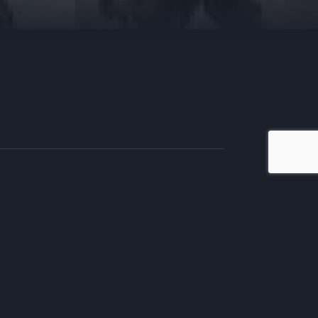
iate en TV
tivos.
mento comercial, te