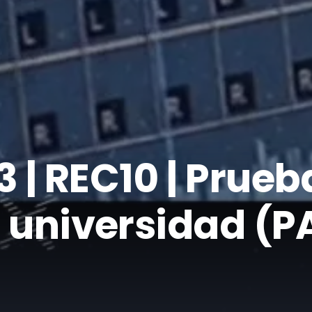
 | REC10 | Prueb
a universidad (P