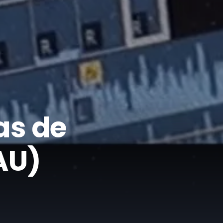
as de
AU)