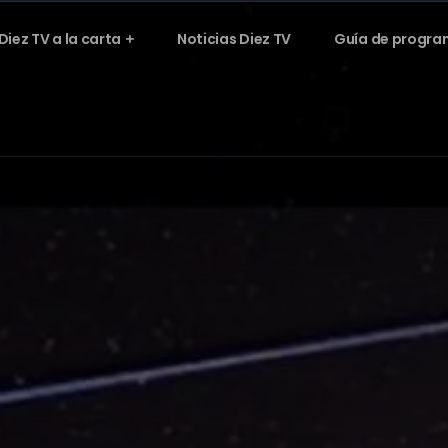
Diez TV a la carta
Noticias Diez TV
Guía de progra