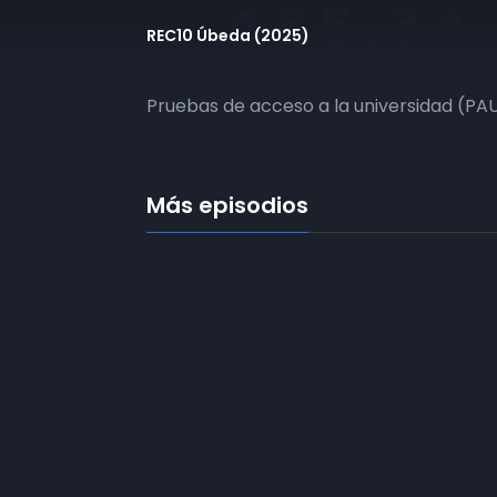
REC10 Úbeda (2025)
Pruebas de acceso a la universidad (PAU
Más episodios
Frecuencias
Diez TV a la 
Somos
Diez TV
, la red de emisoras