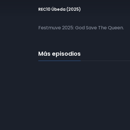
REC10 Úbeda (2025)
Festmuve 2025: God Save The Queen.
Más episodios
Frecuencias
Diez TV a la 
Somos
Diez TV
, la red de emisoras
de televisión digital de proximidad