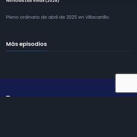
Noticias Las Villas (2025)
Pleno ordinario de abril de 2025 en Villacarrillo.
Más episodios
Somos
Diez TV
, la red de emisoras de televisión digital de
proximidad en la
provincia de Jaén
.
Tu televisión, la más cercana.