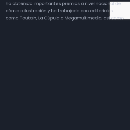
ha obtenido importantes premios a nivel nacional de
cómic e ilustración y ha trabajado con editoriales
como Toutain, La Cúpula o Megamultimedia, así como
en periódicos y fanzines nacionales e internacionales.
Sus trabajos se han expuesto tanto en distintas
ciudades españolas como en otros países, entre ellos
EE UU, donde expuso su obre en Nueva York.
Compagina su trabajo como ilustrador con el diseño
gráfico y la publicidad.
Hoy nos visita en
De bar en peor
desde el pub Pipa’s
de la capital, el ilustrador Juan Carlos Quesada.
Una entrevista de Carolina Cañada y Ramón Guirado
para
Extra Jaén
.