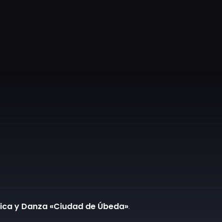
1
úsica y Danza «Ciudad de Úbeda»
.