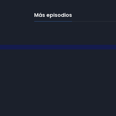
Más episodios
Frecuencias
Diez TV a la 
Somos
Diez TV
, la red de emisoras
de televisión digital de proximidad
Programació
en la
provincia de Jaén
.
Publicidad
Tu televisión, la más cercana.
Contacto