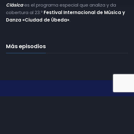
Clásica
es el programa especial que analiza y da
cobertura al 23.º
Festival Internacional de Música y
Danza «Ciudad de Úbeda»
.
Más episodios
Somos
Diez TV
, la red de emisoras de televisión digital de
proximidad en la
provincia de Jaén
.
Tu televisión, la más cercana.