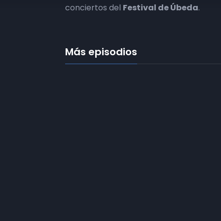
conciertos del
Festival de Úbeda
.
Más episodios
Frecuencias
Diez TV a la 
Somos
Diez TV
, la red de emisoras
de televisión digital de proximidad
Programació
en la
provincia de Jaén
.
Publicidad
Tu televisión, la más cercana.