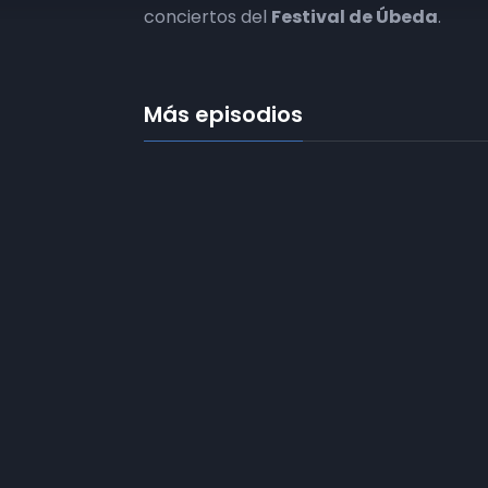
conciertos del
Festival de Úbeda
.
Más episodios
Frecuencias
Diez TV a la 
Somos
Diez TV
, la red de emisoras
de televisión digital de proximidad
Programació
en la
provincia de Jaén
.
Publicidad
Tu televisión, la más cercana.