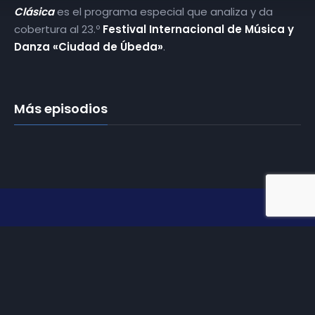
Clásica
es el programa especial que analiza y da
cobertura al 23.º
Festival Internacional de Música y
Danza «Ciudad de Úbeda»
.
Más episodios
Somos
Diez TV
, la red de emisoras de televisión digital de
proximidad en la
provincia de Jaén
.
Tu televisión, la más cercana.