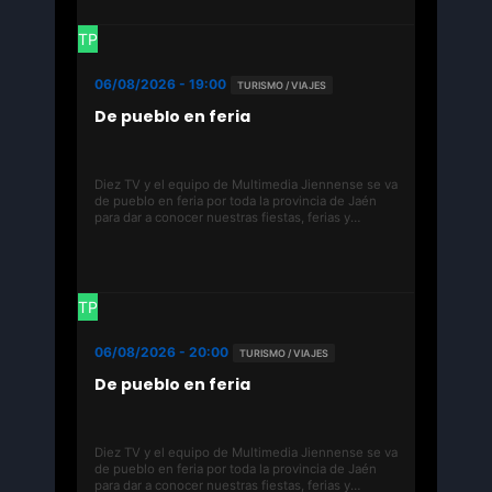
TP
06/08/2026 - 19:00
TURISMO / VIAJES
De pueblo en feria
Diez TV y el equipo de Multimedia Jiennense se va
de pueblo en feria por toda la provincia de Jaén
para dar a conocer nuestras fiestas, ferias y
festivales de los municipios jiennenses.
TP
06/08/2026 - 20:00
TURISMO / VIAJES
De pueblo en feria
Diez TV y el equipo de Multimedia Jiennense se va
de pueblo en feria por toda la provincia de Jaén
para dar a conocer nuestras fiestas, ferias y