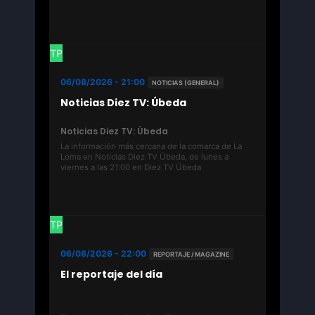
festivales de los municipios jiennenses.
TP
06/08/2026 - 21:00
NOTICIAS (GENERAL)
Noticias Diez TV: Úbeda
Noticias Diez TV: Úbeda
La información más cercana de la comarca de La
Loma en Noticias Diez TV Úbeda, de lunes a
viernes a las 21:00 en Diez TV Úbeda.
TP
06/08/2026 - 22:00
REPORTAJE / MAGAZINE
El reportaje del día