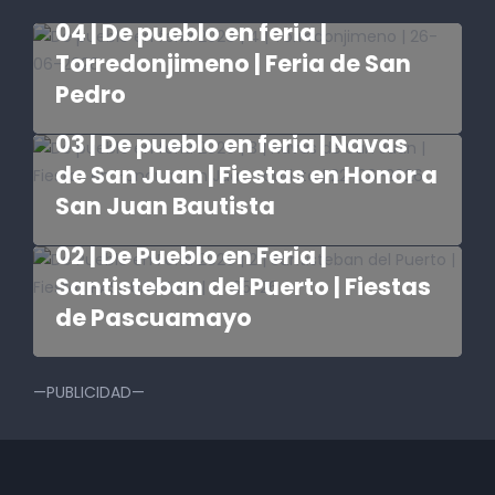
​04 | De pueblo en feria |
Torredonjimeno | Feria de San
Pedro
​03 | De pueblo en feria | Navas
de San Juan | Fiestas en Honor a
San Juan Bautista
​02 | De Pueblo en Feria |
Santisteban del Puerto | Fiestas
de Pascuamayo
—PUBLICIDAD—