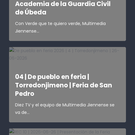
Academia de la Guardia Civil
de Úbeda
Con Verde que te quiero verde, Multimedia
Jiennense...
​04 | De pueblo en feria |
Torredonjimeno | Feria de San
Pedro
Diez TV y el equipo de Multimedia Jiennense se
va de...