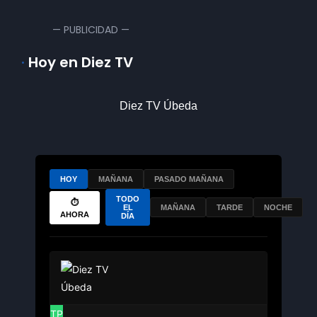
— PUBLICIDAD —
·
Hoy en Diez TV
Diez TV Úbeda
HOY
MAÑANA
PASADO MAÑANA
TODO
⏱
EL
MAÑANA
TARDE
NOCHE
AHORA
DÍA
TP