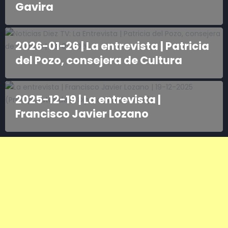
Gavira
2026-01-26 | La entrevista | Patricia
del Pozo, consejera de Cultura
2025-12-19 | La entrevista |
Francisco Javier Lozano