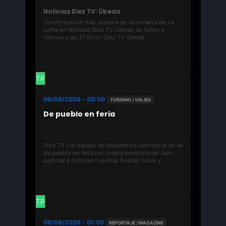
Noticias Diez TV: Úbeda
La información más cercana de la comarca de La
Loma en Noticias Diez TV Úbeda, de lunes a
viernes a las 21:00 en Diez TV Úbeda.
TP
06/08/2026 - 00:50
TURISMO / VIAJES
De pueblo en feria
Diez TV y el equipo de Multimedia Jiennense se va
de pueblo en feria por toda la provincia de Jaén
para dar a conocer nuestras fiestas, ferias y
festivales de los municipios jiennenses.
TP
06/08/2026 - 01:00
REPORTAJE / MAGAZINE