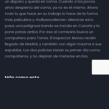
un disparo y queda en coma. Cuando a los pocos
años despierta del coma, ya no es el mismo. Ahora
todo lo que hace en su trabajo lo hace de la forma
más peliculera y «hollywoodiense». Mientras esto
pasa, una peligrosa banda se instala en Cazorla y la
pone patas arriba. Por eso el comisario busca un
compañero para Torres. El inspector Alonso recién
llegado de Madrid, y también con algún trauma a sus
espaldas. Los dos policías inician su primer día como
compañeros, y no dejaran de meterse en líos.
La purga jedi –
Un fanfilm de
Star Wars
Más como esto
ACCIÓN
CIENCIA FICCIÓN
Mortadelo y
CINE
Filemón contra
11 de agosto de 2018
el imperio del
O.C.H.I.O.