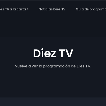
iez TV a la carta
Noticias Diez TV
Guía de program
Diez TV
Vuelve a ver la programación de Diez TV.