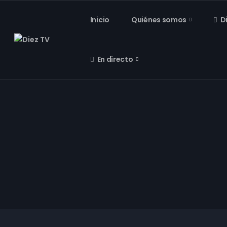
Inicio
Quiénes somos
D
En directo
Verde que te quiero verde
ESPECIAL