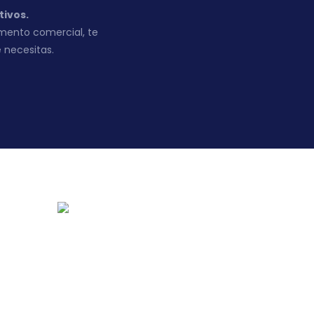
tivos.
mento comercial, te
 necesitas.