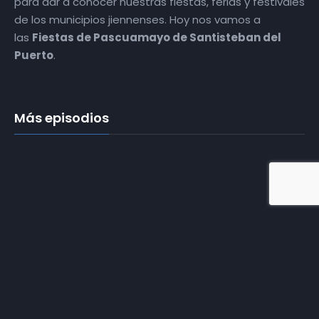
para dar a conocer nuestras fiestas, ferias y festivales
de los municipios jiennenses. Hoy nos vamos a
las
Fiestas de Pascuamayo de Santisteban del
Puerto
.
Más episodios
​01 | De Pueblo en
Feria | Ibros |
Fiestas en
honor a la
Virgen de los
Remedios
​03 | De pueblo
en feria | Navas
de San Juan |