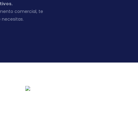
tivos.
mento comercial, te
 necesitas.