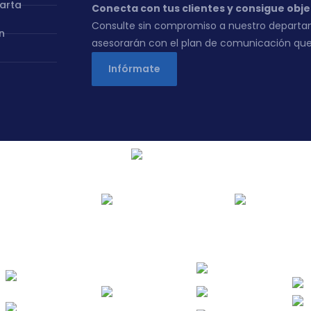
carta
Conecta con tus clientes y consigue obje
Consulte sin compromiso a nuestro departa
n
asesorarán con el plan de comunicación que
Infórmate