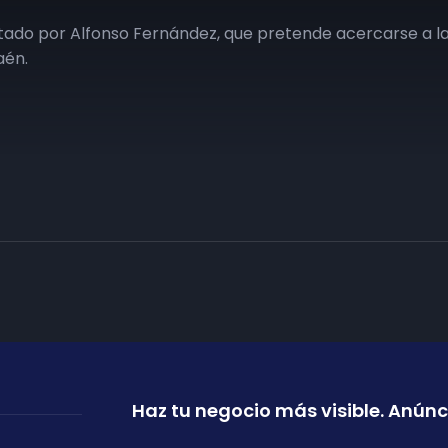
tado por Alfonso Fernández, que pretende acercarse a l
aén.
Haz tu negocio más visible. Anúnc