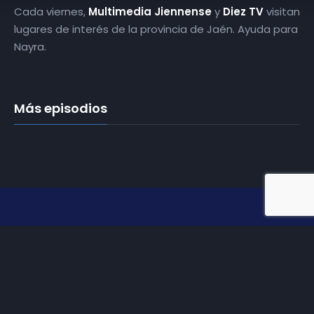
Cada viernes,
Multimedia Jiennense
y
Diez TV
visitan
lugares de interés de la provincia de Jaén. Ayuda para
Nayra.
Más episodios
Somos
Diez TV
, la red de emisoras de televisión digital de
proximidad en la
provincia de Jaén
.
Tu televisión, la más cercana.