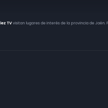
iez TV
visitan lugares de interés de la provincia de Jaén. 
Haz tu negocio más visible. Anúnc
carta
Conecta con tus clientes y consigue obje
Consulte sin compromiso a nuestro departa