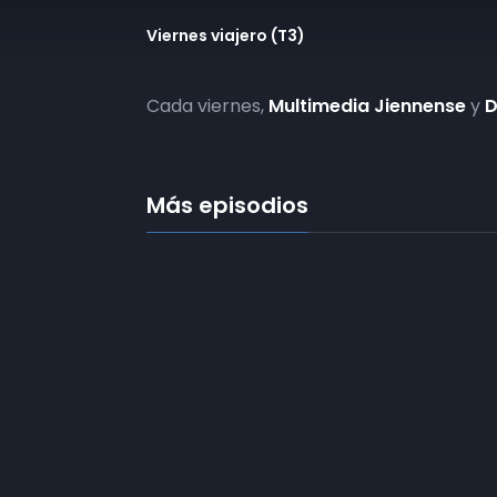
Viernes viajero (T3)
Cada viernes,
Multimedia Jiennense
y
D
Más episodios
Frecuencias
Diez TV a la 
Somos
Diez TV
, la red de emisoras
de televisión digital de proximidad