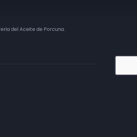
Feria del Aceite de Porcuna.
iate en TV
tivos.
mento comercial, te