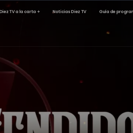
Diez TV a la carta
Noticias Diez TV
Guía de progra