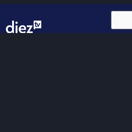
Somos
Diez TV
, la red de emisoras de televisión digital de
proximidad en la
provincia de Jaén
.
Tu televisión, la más cercana.
Frecuencias
Diez TV a la carta
Programación
Publicidad
Contacto