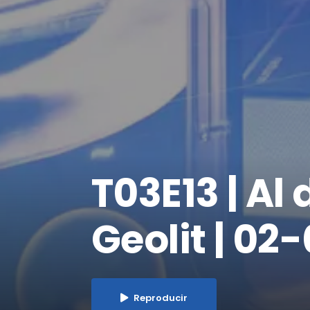
​T03E13 | Al
Geolit | 02
Reproducir