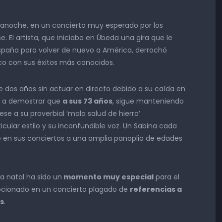
a anoche, en un concierto muy esperado por los
 El artista, que iniciaba en Úbeda una gira que le
 España para volver de nuevo a América, derrochó
ico con sus éxitos más conocidos.
e dos años sin actuar en directo debido a su caída en
ió a demostrar que
a sus 73 años
, sigue manteniendo
se a su proverbial ‘mala salud de hierro’
icular estilo y su inconfundible voz. Un Sabina cada
 en sus conciertos a una amplia panoplia de edades
rra natal ha sido un
momento muy especial
para el
mocionado en un concierto plagado de
referencias a
os
.