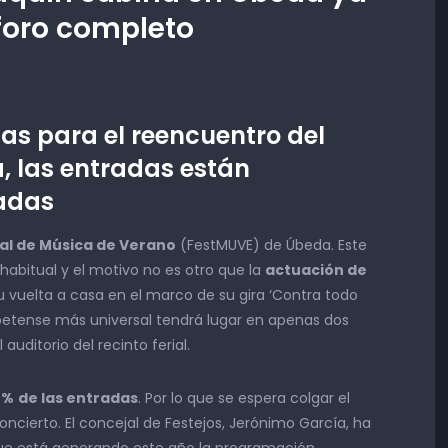
aforo completo
as para el reencuentro del
, las entradas están
adas
val de Música de Verano
(FestMUVE) de Úbeda. Este
 habitual y el motivo no es otro que la
actuación de
u vuelta a casa en el marco de su gira ‘Contra todo
 ubetense más universal tendrá lugar en apenas dos
l auditorio del recinto ferial.
 %
de las entradas
. Por lo que se espera colgar el
 concierto. El concejal de Festejos, Jerónimo García, ha
ue está generando este año la programación