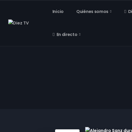
Inicio
Quiénes somos
D
En directo