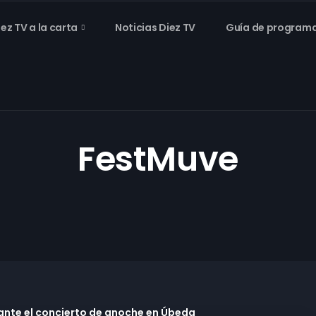
iez TV a la carta
Noticias Diez TV
Guía de program
FestMuve