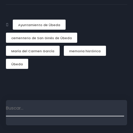
Ayuntamiento de Úbeda
cementerio de San Ginés de Úbeda
María del Carmen García
memoria histórica
Úbeda