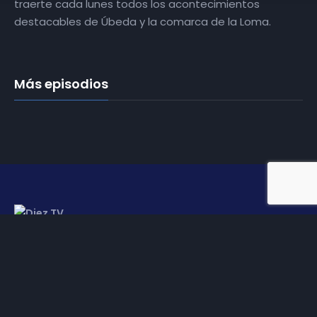
traerte cada lunes todos los acontecimientos
destacables de Úbeda y la comarca de la Loma.
Más episodios
Somos
Diez TV
, la red de emisoras de televisión digital de
proximidad en la
provincia de Jaén
.
Tu televisión, la más cercana.