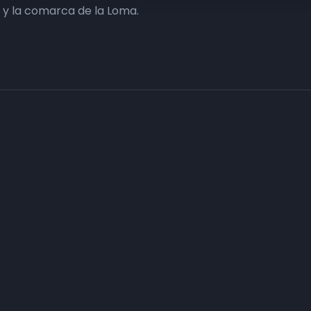
y la comarca de la Loma.
Haz tu negocio más visible. Anúnc
carta
Conecta con tus clientes y consigue obje
Consulte sin compromiso a nuestro departa
n
asesorarán con el plan de comunicación que
Infórmate