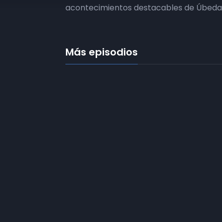
acontecimientos destacables de Úbeda 
Más episodios
Frecuencias
Diez TV a la 
Somos
Diez TV
, la red de emisoras
de televisión digital de proximidad
Programació
en la
provincia de Jaén
.
Publicidad
Tu televisión, la más cercana.