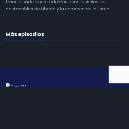
traerte cada lunes todos los acontecimientos
destacables de Úbeda y la comarca de la Loma.
Más episodios
Somos
Diez TV
, la red de emisoras de televisión digital de
proximidad en la
provincia de Jaén
.
Tu televisión, la más cercana.