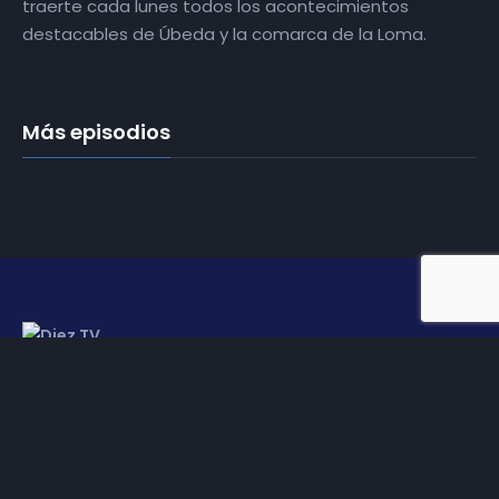
traerte cada lunes todos los acontecimientos
destacables de Úbeda y la comarca de la Loma.
Más episodios
Somos
Diez TV
, la red de emisoras de televisión digital de
proximidad en la
provincia de Jaén
.
Tu televisión, la más cercana.