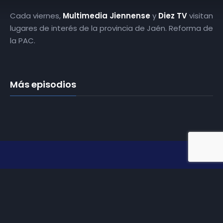
Cada viernes,
Multimedia Jiennense
y
Diez TV
visitan
lugares de interés de la provincia de Jaén. Reforma de
la PAC.
Más episodios
Somos
Diez TV
, la red de emisoras de televisión digital de
proximidad en la
provincia de Jaén
.