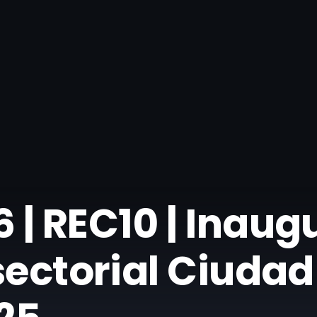
 | REC10 | Inaug
sectorial Ciudad