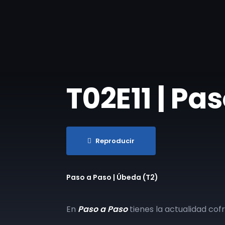
T02E11 | Pa
Reproducir
Paso a Paso | Úbeda (T2)
En
Paso a Paso
tienes la actualidad cof