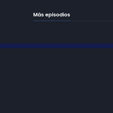
Más episodios
Frecuencias
Diez TV a la 
Somos
Diez TV
, la red de emisoras
de televisión digital de proximidad
Programació
en la
provincia de Jaén
.
Publicidad
Tu televisión, la más cercana.
Contacto