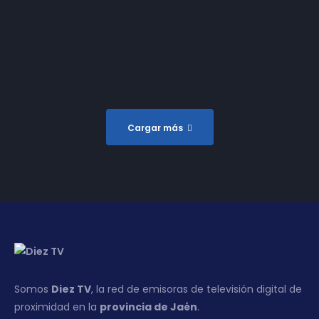
| 12-02-2025
T14E09 | Paso a Paso
| 20-03-2024
Cargar más
Somos
Diez TV
, la red de emisoras de televisión digital de
proximidad en la
provincia de Jaén
.