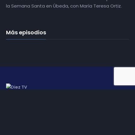
la Semana Santa en Úbeda, con María Teresa Ortiz.
Más episodios
Somos
Diez TV
, la red de emisoras de televisión digital de
proximidad en la
provincia de Jaén
.
Tu televisión, la más cercana.