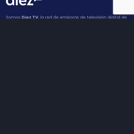
Somos
Diez TV
, la red de emisoras de televisión digital de
proximidad en la
provincia de Jaén
.
Tu televisión, la más cercana.
Frecuencias
Diez TV a la carta
Programación
Publicidad
Contacto
Haz tu negocio más visible. Anúnciate en TV