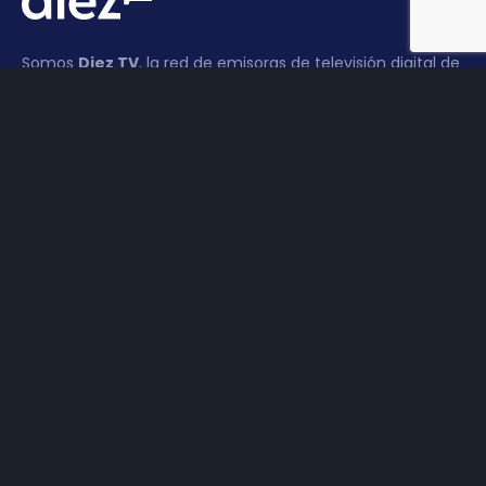
Somos
Diez TV
, la red de emisoras de televisión digital de
proximidad en la
provincia de Jaén
.
Tu televisión, la más cercana.
Frecuencias
Diez TV a la carta
Programación
Publicidad
Contacto
Haz tu negocio más visible. Anúnciate en TV