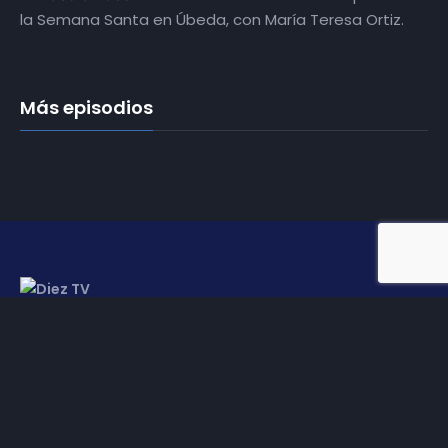
la Semana Santa en Úbeda, con María Teresa Ortiz.
Más episodios
Somos
Diez TV
, la red de emisoras de televisión digital de
proximidad en la
provincia de Jaén
.
Tu televisión, la más cercana.