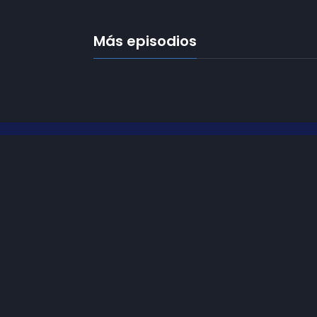
Más episodios
Frecuencias
Diez TV a la 
Somos
Diez TV
, la red de emisoras
de televisión digital de proximidad
Programació
en la
provincia de Jaén
.
Publicidad
Tu televisión, la más cercana.
Contacto